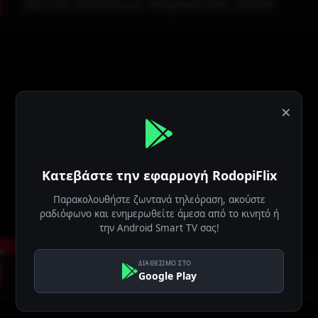
Δελτία ειδήσεων Αύγουστος 2004
×
Κατεβάστε την εφαρμογή RodopiFlix
Παρακολουθήστε ζωντανά τηλεόραση, ακούστε
ραδιόφωνο και ενημερωθείτε άμεσα από το κινητό ή
την Android Smart TV σας!
ΔΙΑΘΕΣΙΜΟ ΣΤΟ
Δελτία ειδήσεων Σεπτέμβριος 2004
Google Play