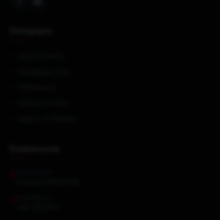
Πλοήγηση
Αρχική Σελίδα
Τηλεόραση Live
Ραδιόφωνα
Ειδήσεις & Νέα
Αρχείο TV Ροδόπη
Επικοινωνία
ΥΠΕΎΘΥΝΟΣ
Γεώργιος Μαλούσης
ΤΗΛΈΦΩΝΟ
694 700 8011