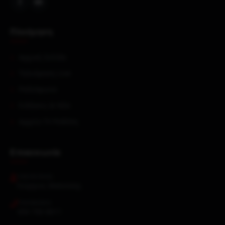
Πλοήγηση
Αρχική Σελίδα
Τηλεόραση Live
Ραδιόφωνα
Ειδήσεις & Νέα
Αρχείο TV Ροδόπη
Επικοινωνία
ΥΠΕΎΘΥΝΟΣ
Γεώργιος Μαλούσης
ΤΗΛΈΦΩΝΟ
694 700 8011