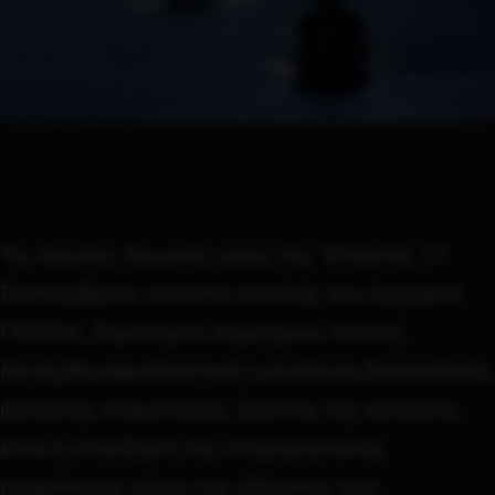
Τις πρώτες πρωινές ώρες της Τετάρτης 17
Σεπτεμβρίου, κατόπιν εντολής του Αρχηγού
ΓΕΕΘΑ, Στρατηγού Δημήτριου Χούπη,
διετάχθη αιφνιδιαστικά η εκτέλεση διακλαδικής
άσκησης ετοιμότητας. Σκοπός της άσκησης
είναι η επαύξηση της επιχειρησιακής
ετοιμότητας μέσω της εξέτασης των