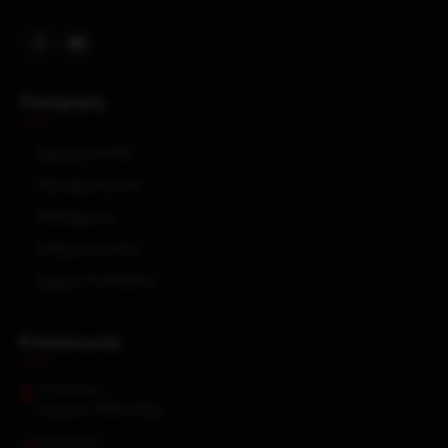
Πλοήγηση
Αρχική Σελίδα
Τηλεόραση Live
Ραδιόφωνα
Ειδήσεις & Νέα
Αρχείο TV Ροδόπη
Επικοινωνία
ΥΠΕΎΘΥΝΟΣ
Γεώργιος Μαλούσης
ΤΗΛΈΦΩΝΟ