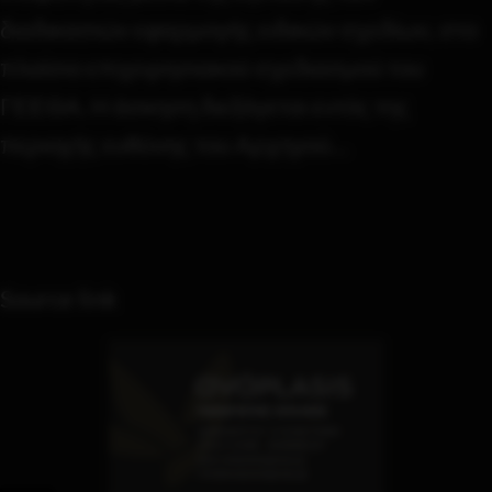
διαδικασιών εφαρμογής ειδικών σχεδίων, στο
πλαίσιο επιχειρησιακού σχεδιασμού του
ΓΕΕΘΑ. Η άσκηση διεξάγεται εντός της
περιοχής ευθύνης του Αρχηγού…
Source link