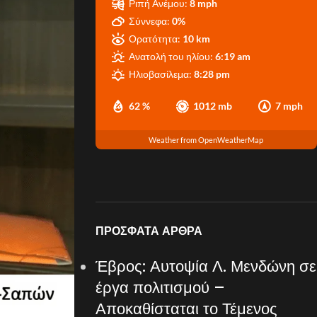
Ριπή Ανέμου:
8 mph
Σύννεφα:
0%
Ορατότητα:
10 km
Ανατολή του ηλίου:
6:19 am
Ηλιοβασίλεμα:
8:28 pm
62 %
1012 mb
7 mph
Weather from OpenWeatherMap
ΠΡΌΣΦΑΤΑ ΆΡΘΡΑ
Έβρος: Αυτοψία Λ. Μενδώνη σε
έργα πολιτισμού –
Αποκαθίσταται το Τέμενος