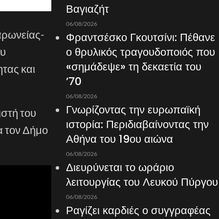
Βαγιαζήτ
06/08/2026
αρωνείας-
Φραντσέσκο Γκουτσίνι: Πέθανε
ο θρυλικός τραγουδοποιός που
ου
«σημάδεψε» τη δεκαετία του
τας και
’70
06/08/2026
Γνωρίζοντας την ευρωπαϊκή
ιστή του
ιστορία: Περιδιαβαίνοντας την
α τον Δήμο
Αθήνα του 19ου αιώνα
06/08/2026
Διευρύνεται το ωράριο
λειτουργίας του Λευκού Πύργου
06/08/2026
Ραγίζει καρδιές ο συγγραφέας