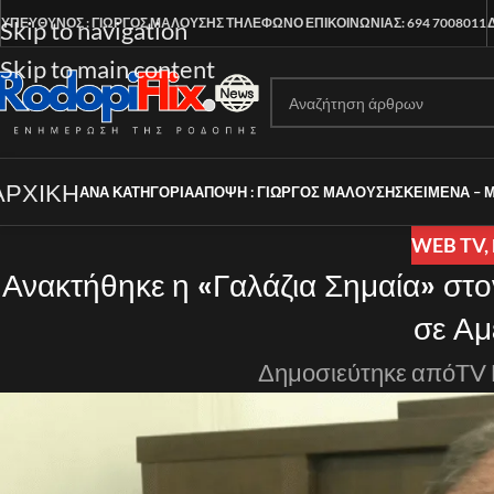
ΥΠΕΥΘΥΝΟΣ : ΓΙΩΡΓΟΣ ΜΑΛΟΥΣΗΣ
ΤΗΛΕΦΩΝΟ ΕΠΙΚΟΙΝΩΝΙΑΣ: 694 7008011
Skip to navigation
Skip to main content
ΑΡΧΙΚΗ
ΑΝΑ ΚΑΤΗΓΟΡΊΑ
ΑΠΟΨΗ : ΓΙΩΡΓΟΣ ΜΑΛΟΥΣΗΣ
ΚΕΙΜΕΝΑ – 
WEB TV
,
Ανακτήθηκε η «Γαλάζια Σημαία» σ
σε Αμ
Δημοσιεύτηκε από
TV