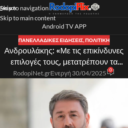
Skip to navigation
ΜΕΝΟΎ
Skip to main content
Android TV APP
ΠΑΝΕΛΛΑΔΙΚΈΣ ΕΙΔΉΣΕΙΣ
,
ΠΟΛΙΤΙΚΗ
Ανδρουλάκης: «Με τις επικίνδυνες
επιλογές τους, μετατρέπουν τα
0
χωριά μας σε χωριά φαντάσματα»
RodopiNet.gr
Ενεργή 30/04/2025