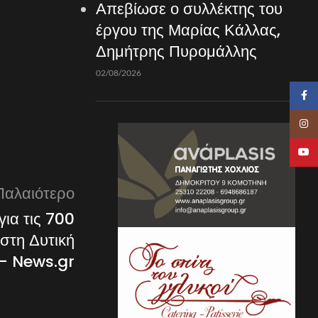
Απεβίωσε ο συλλέκτης του
έργου της Μαρίας Κάλλας,
Δημήτρης Πυρομάλλης
02/08/2026
Faceb
Insta
YouTu
Παλαιότερο
ια τις 700
 στη Δυτική
– News.gr