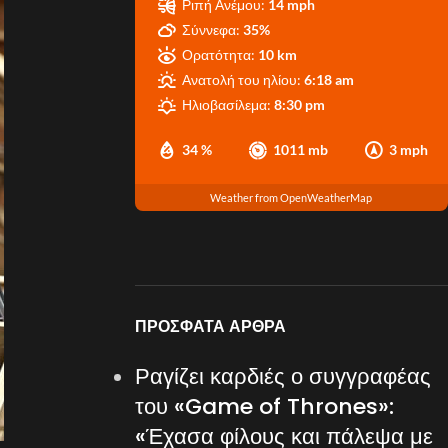
Ριπή Ανέμου:
14 mph
Σύννεφα:
35%
Ορατότητα:
10 km
Ανατολή του ηλίου:
6:18 am
Ηλιοβασίλεμα:
8:30 pm
34 %
1011 mb
3 mph
Weather from OpenWeatherMap
ΠΡΌΣΦΑΤΑ ΆΡΘΡΑ
Ραγίζει καρδιές ο συγγραφέας
του «Game of Thrones»:
«Έχασα φίλους και πάλεψα με