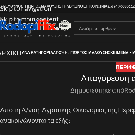
ΥΠΕΥΘΥΝΟΣ : ΓΙΩΡΓΟΣ ΜΑΛΟΥΣΗΣ
ΤΗΛΕΦΩΝΟ ΕΠΙΚΟΙΝΩΝΙΑΣ: 694 7008011
Skip to navigation
Skip to main content
ΑΡΧΙΚΗ
ΑΝΑ ΚΑΤΗΓΟΡΊΑ
ΑΠΟΨΗ : ΓΙΩΡΓΟΣ ΜΑΛΟΥΣΗΣ
ΚΕΙΜΕΝΑ – 
ΠΕΡΙΦ
Απαγόρευση α
Δημοσιεύτηκε από
Rod
Από τη Δ/νση Αγροτικής Οικονομίας της Περι
ανακοινώνονται τα εξής: