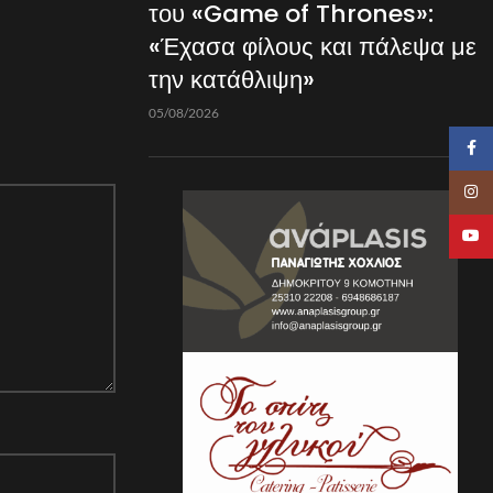
του «Game of Thrones»:
«Έχασα φίλους και πάλεψα με
την κατάθλιψη»
05/08/2026
Faceb
Insta
YouTu