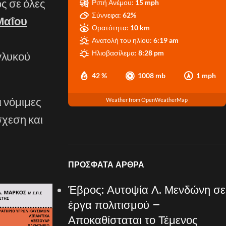
ς σε όλες
Ριπή Ανέμου:
15 mph
Σύννεφα:
62%
Μαΐου
Ορατότητα:
10 km
Ανατολή του ηλίου:
6:19 am
Ηλιοβασίλεμα:
8:28 pm
γλυκού
42 %
1008 mb
1 mph
 νόμιμες
Weather from OpenWeatherMap
σχεση και
ΠΡΌΣΦΑΤΑ ΆΡΘΡΑ
Έβρος: Αυτοψία Λ. Μενδώνη σε
έργα πολιτισμού –
Αποκαθίσταται το Τέμενος