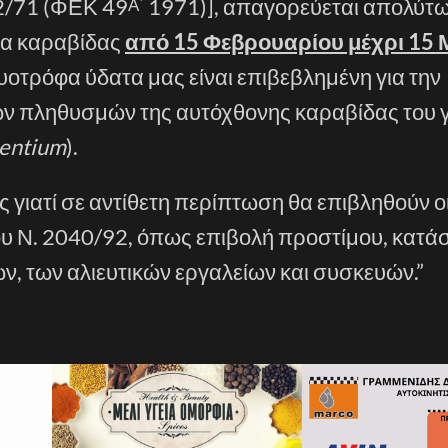
2/71 (ΦΕΚ 49
1971)], απαγορεύεται απολύτω
Α΄
εία καραβίδας
από 15 Φεβρουαρίου μέχρι 15 
υοτρόφα ύδατα μας είναι επιβεβλημένη για την
ν πληθυσμών της αυτόχθονης καραβίδας του 
rentium
).
γιατί σε αντίθετη περίπτωση θα επιβληθούν οι
του Ν. 2040/92, όπως επιβολή προστίμου, κατά
, των αλιευτικών εργαλείων και συσκευών.”