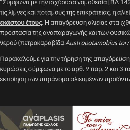
“Σύμφωνα με την ισχύουσα νομοθεσία [ΒΔ 14
τις λίμνες και ποταμούς της επικράτειας, η αλι
εκάστου έτους
. Η απαγόρευση αλιείας στα ιχθ
προστασία της αναπαραγωγής και των φυσικώ
νερού (πετροκαραβίδα
Austropotamobius tor
Παρακαλούμε για την τήρηση της απαγόρευσης 
κυρώσεις σύμφωνα με το αρθ. 9 παρ. 2 και 3 
εκποίηση των παράνομα αλιευμένων προϊόντων