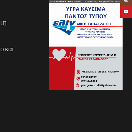
YouTu
ι η
ο και