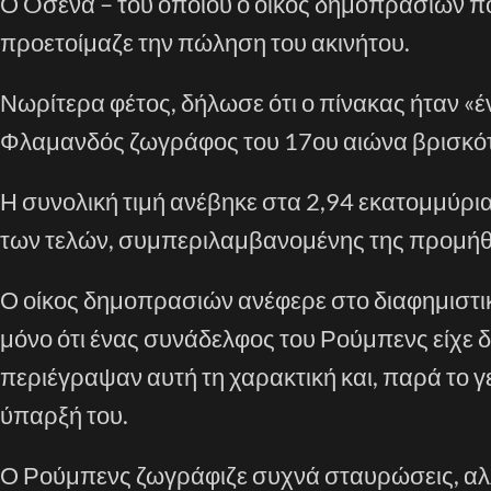
Ο Oσενά – του οποίου ο οίκος δημοπρασιών π
προετοίμαζε την πώληση του ακινήτου.
Νωρίτερα φέτος, δήλωσε ότι ο πίνακας ήταν «
Φλαμανδός ζωγράφος του 17ου αιώνα βρισκότ
Η συνολική τιμή ανέβηκε στα 2,94 εκατομμύρι
των τελών, συμπεριλαμβανομένης της προμήθ
Ο οίκος δημοπρασιών ανέφερε στο διαφημιστικό
μόνο ότι ένας συνάδελφος του Ρούμπενς είχε δ
περιέγραψαν αυτή τη χαρακτική και, παρά το γε
ύπαρξή του.
Ο Ρούμπενς ζωγράφιζε συχνά σταυρώσεις, αλλ