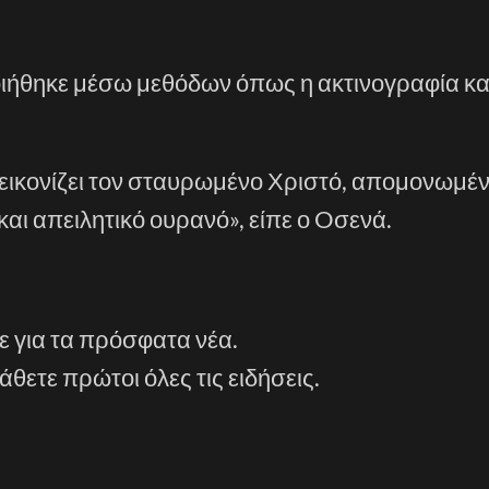
ιήθηκε μέσω μεθόδων όπως η ακτινογραφία κα
εικονίζει τον σταυρωμένο Χριστό, απομονωμέν
και απειλητικό ουρανό», είπε ο Oσενά.
ε για τα πρόσφατα νέα.
άθετε πρώτοι όλες τις ειδήσεις.