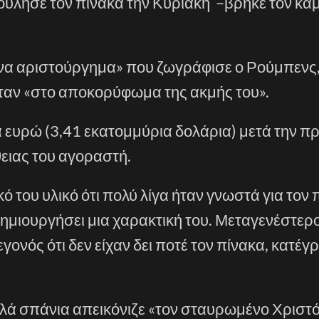
ούλησε τον πίνακα την Κυριακή –βρήκε τον κα
ένα αριστούργημα» που ζωγράφισε ο Ρούμπενς,
αν «στο αποκορύφωμα της ακμής του».
α ευρώ (3,41 εκατομμύρια δολάρια) μετά την 
ειας του αγοραστή.
 του υλικό ότι πολύ λίγα ήταν γνωστά για τον 
ημιουργήσει μια χαρακτική του. Μεταγενέστεροι
γονός ότι δεν είχαν δει ποτέ τον πίνακα, κατέ
ά σπάνια απεικόνιζε «τον σταυρωμένο Χριστό