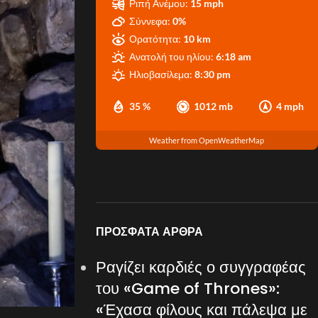
Ριπή Ανέμου:
15 mph
Σύννεφα:
0%
Ορατότητα:
10 km
Ανατολή του ηλίου:
6:18 am
Ηλιοβασίλεμα:
8:30 pm
35 %
1012 mb
4 mph
Weather from OpenWeatherMap
ΠΡΌΣΦΑΤΑ ΆΡΘΡΑ
Ραγίζει καρδιές ο συγγραφέας
του «Game of Thrones»:
«Έχασα φίλους και πάλεψα με