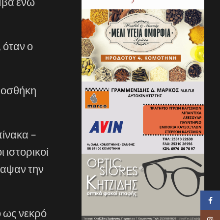
μβά ενώ
 όταν ο
προσθήκη
πίνακα –
 ιστορικοί
γραψαν την
Faceb
 ως νεκρό
Insta