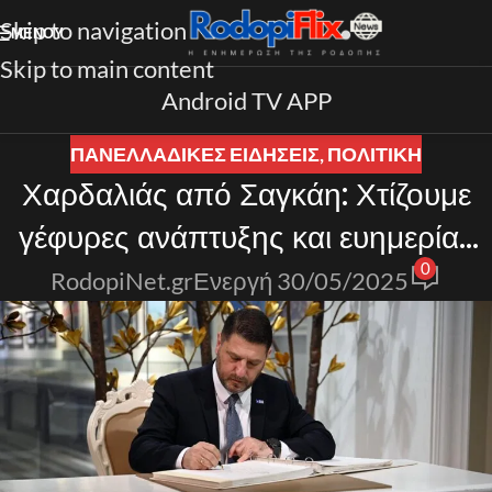
Skip to navigation
ΜΕΝΟΎ
Skip to main content
Android TV APP
ΠΑΝΕΛΛΑΔΙΚΈΣ ΕΙΔΉΣΕΙΣ
,
ΠΟΛΙΤΙΚΗ
Χαρδαλιάς από Σαγκάη: Χτίζουμε
γέφυρες ανάπτυξης και ευημερίας
0
με αμοιβαία οφέλη για τους λαούς
RodopiNet.gr
Ενεργή 30/05/2025
μας