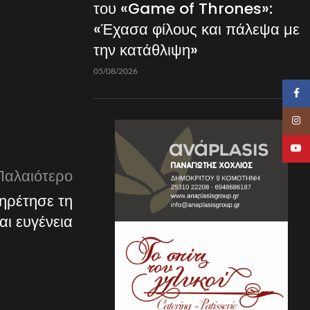
του «Game of Thrones»:
«Έχασα φίλους και πάλεψα με
την κατάθλιψη»
05/08/2026
Faceb
Insta
YouTu
Παλαιότερο
ηρέτησε τη
αι ευγένεια