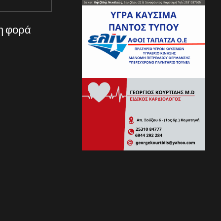
νη φορά