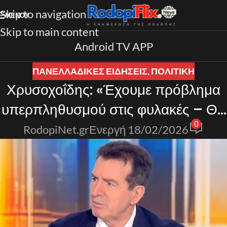
Skip to navigation
ΜΕΝΟΎ
Skip to main content
Android TV APP
ΠΑΝΕΛΛΑΔΙΚΈΣ ΕΙΔΉΣΕΙΣ
,
ΠΟΛΙΤΙΚΗ
Χρυσοχοΐδης: «Έχουμε πρόβλημα
υπερπληθυσμού στις φυλακές – Θα
0
δημιουργηθούν οκτώ νέα
RodopiNet.gr
Ενεργή 18/02/2026
Καταστήματα» – Τι είπε για τη Ζωή
Κωνσταντοπούλου