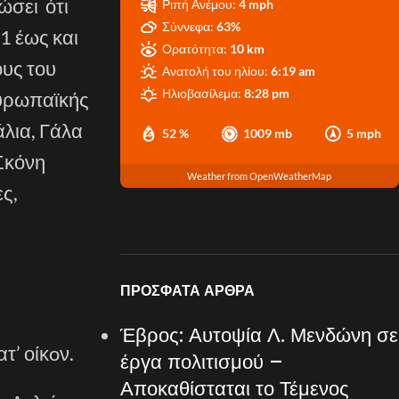
ώσει ότι
Ριπή Ανέμου:
4 mph
Σύννεφα:
63%
1 έως και
Ορατότητα:
10 km
υς του
Ανατολή του ηλίου:
6:19 am
Ηλιοβασίλεμα:
8:28 pm
Ευρωπαϊκής
άλια, Γάλα
52 %
1009 mb
5 mph
Σκόνη
Weather from OpenWeatherMap
ες,
ΠΡΌΣΦΑΤΑ ΆΡΘΡΑ
Έβρος: Αυτοψία Λ. Μενδώνη σε
ατ’
οίκ
o
ν.
έργα πολιτισμού –
Αποκαθίσταται το Τέμενος