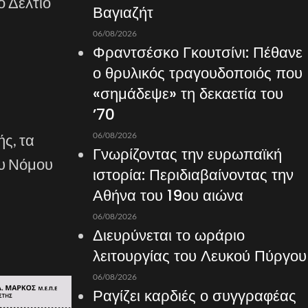
ο Δελτίο
Βαγιαζήτ
06/08/2026
Φραντσέσκο Γκουτσίνι: Πέθανε
ο θρυλικός τραγουδοποιός που
«σημάδεψε» τη δεκαετία του
’70
06/08/2026
ς, τα
Γνωρίζοντας την ευρωπαϊκή
ου Νόμου
ιστορία: Περιδιαβαίνοντας την
Αθήνα του 19ου αιώνα
06/08/2026
Διευρύνεται το ωράριο
λειτουργίας του Λευκού Πύργου
06/08/2026
Ραγίζει καρδιές ο συγγραφέας