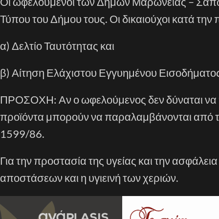
Οι ωφελούμενοι τ
ων
Δήμ
ων
Μαρωνείας
–
Σαπ
Τύπου του Δήμου τους. Οι δικαιούχοι κατά την
α) Δελτίο Ταυτότητας και
β) Αίτηση Ελάχιστου Εγγυημένου Εισοδήματο
ΠΡΟΣΟΧΗ
: Αν ο ωφελούμενος δεν δύναται ν
προϊόντα μπορούν να παραλαμβάνονται από τ
1599/86.
Για την προστασία της υγείας και την ασφάλει
αποστάσεων και η υγιεινή των χεριών.