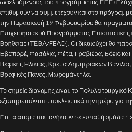
ωφελούμενους του προγράμματος ΕΕΕ (Ελάχιστ
επιθυμούν να συμμετέχουν και στο πρόγραμμα 
την Παρασκευή 19
Φεβρουαρίου
θα πραγματο
Επιχειρησιακού Προγράμματος Επισιτιστικής 
Βοήθειας (ΤΕΒΑ/FEAD). Οι δικαιούχοι θα παρα
Εβαπορέ, Φασόλια, Φέτα, Γραβιέρα, Βόειο και
Βεφικής
Ηλικίας,
Κρέμα Δημητριακών
Βανίλια
Βρεφικές Πάνες,
Μωρομάντηλα
.
Το σημείο διανομής είναι: το
Πολυλειτουργικό
Κ
εξυπηρετούνται αποκλειστικά την ημέρα για τη
Για τα άτομα που ανήκουν σε ευπαθή ομάδα ή ε