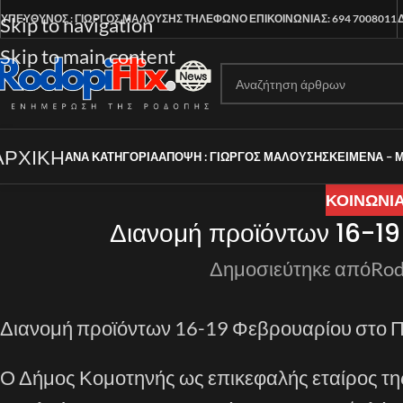
ΥΠΕΥΘΥΝΟΣ : ΓΙΩΡΓΟΣ ΜΑΛΟΥΣΗΣ
ΤΗΛΕΦΩΝΟ ΕΠΙΚΟΙΝΩΝΙΑΣ: 694 7008011
Skip to navigation
Skip to main content
ΑΡΧΙΚΗ
ΑΝΑ ΚΑΤΗΓΟΡΊΑ
ΑΠΟΨΗ : ΓΙΩΡΓΟΣ ΜΑΛΟΥΣΗΣ
ΚΕΙΜΕΝΑ – 
ΚΟΙΝΩΝΙ
Διανομή προϊόντων 16-19
Δημοσιεύτηκε από
Rod
Διανομή προϊόντων
16-19 Φεβρουαρίου
στο
Π
Ο Δήμος Κομοτηνής ως επικεφαλής εταίρος τ