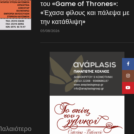
του «Game of Thrones»:
«Έχασα φίλους και πάλεψα με
την κατάθλιψη»
05/08/2026
Faceb
Insta
YouTu
Παλαιότερο