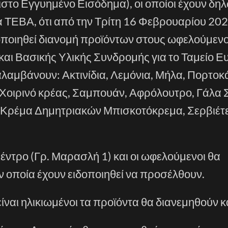
ο Εγγυημένο Εισόδημα), οι οποίοι έχουν δηλ
ΤΕΒΑ, ότι από την Τρίτη 16
Φεβρουαρίου
202
ποιηθεί διανομή προϊόντων στους ωφελούμενο
και Βασικής Υλικής Συνδρομής για το Ταμείο 
λαμβάνουν: Ακτινίδια, Λεμόνια, Μήλα, Πορτοκ
 Χοιρινό κρέας, Σαμπουάν, Αφρόλουτρο, Γάλα 
, Κρέμα Δημητριακών
Μπισκοτόκρεμα
, Σερβιέτ
έντρο (
Γρ
. Μαρασλή 1)
και οι ωφελούμενοι θα
ν οποία έχουν ειδοποιηθεί να προσέλθουν.
ίναι ηλικιωμένοι τα προϊόντα θα διανεμηθούν κ