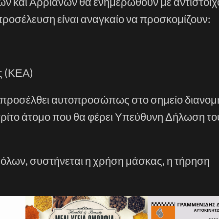
ών
και
Αρριανών
θα ενημερωθούν με αντίστοιχ
 προσέλευση είναι αναγκαίο να προσκομίζουν:
ς (ΚΕΑ)
α προσέλθει αυτοπροσώπως στο σημείο διανομή
ρίτο άτομο που θα φέρει Υπεύθυνη Δήλωση τ
α όλων, συστήνεται η χρήση μάσκας, η τήρηση