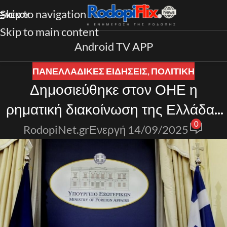
Skip to navigation
ΜΕΝΟΎ
Skip to main content
Android TV APP
ΠΑΝΕΛΛΑΔΙΚΈΣ ΕΙΔΉΣΕΙΣ
,
ΠΟΛΙΤΙΚΗ
Δημοσιεύθηκε στον ΟΗΕ η
ρηματική διακοίνωση της Ελλάδας
0
για τις διεκδικήσεις της Λιβύης
RodopiNet.gr
Ενεργή 14/09/2025