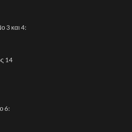
 3 και 4:
ως 14
ο 6: