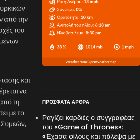
Ριπή Ανέμου:
13 mph
ουρκικών
Σύννεφα:
0%
Ορατότητα:
10 km
ν από την
Ανατολή του ηλίου:
6:18 am
ρχές του
Ηλιοβασίλεμα:
8:30 pm
ιμένων
38 %
1014 mb
1 mph
Weather from OpenWeatherMap
στασης και
έρεται να
από τη
ΠΡΌΣΦΑΤΑ ΆΡΘΡΑ
ει με το
Ραγίζει καρδιές ο συγγραφέας
ς Συμεών,
του «Game of Thrones»:
«Έχασα φίλους και πάλεψα με