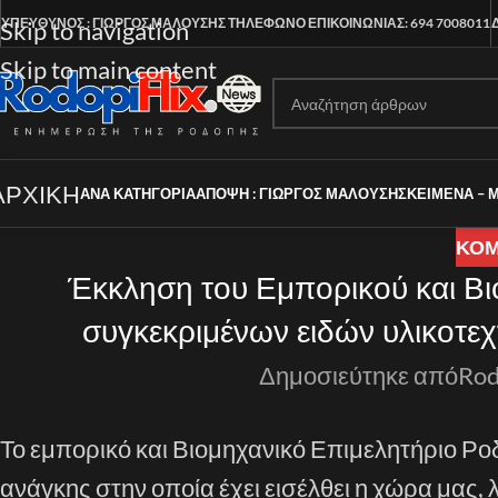
ΥΠΕΥΘΥΝΟΣ : ΓΙΩΡΓΟΣ ΜΑΛΟΥΣΗΣ
ΤΗΛΕΦΩΝΟ ΕΠΙΚΟΙΝΩΝΙΑΣ: 694 7008011
Skip to navigation
Skip to main content
ΑΡΧΙΚΗ
ΑΝΑ ΚΑΤΗΓΟΡΊΑ
ΑΠΟΨΗ : ΓΙΩΡΓΟΣ ΜΑΛΟΥΣΗΣ
ΚΕΙΜΕΝΑ – 
ΚΟ
Έκκληση του Εμπορικού και Βι
συγκεκριμένων ειδών υλικοτεχ
αστυνομικών δυνάμ
Δημοσιεύτηκε από
Rod
Το εμπορικό και Βιομηχανικό Επιμελητήριο Ρ
ανάγκης στην οποία έχει εισέλθει η χώρα μας,