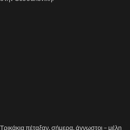
Τρικάκια πέταξαν, σήμερα, άγνωστοι – μέλη