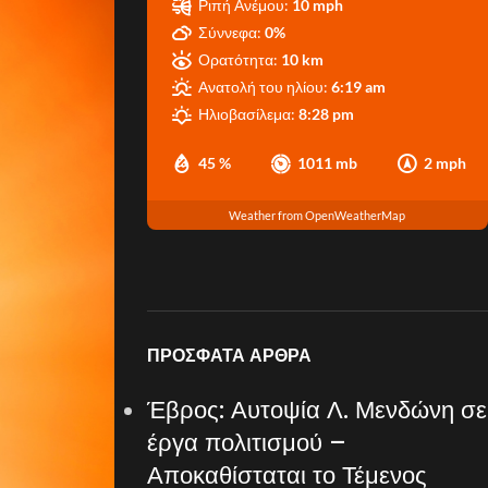
Ριπή Ανέμου:
10 mph
Σύννεφα:
0%
Ορατότητα:
10 km
Ανατολή του ηλίου:
6:19 am
Ηλιοβασίλεμα:
8:28 pm
45 %
1011 mb
2 mph
Weather from OpenWeatherMap
ΠΡΌΣΦΑΤΑ ΆΡΘΡΑ
Έβρος: Αυτοψία Λ. Μενδώνη σε
έργα πολιτισμού –
Αποκαθίσταται το Τέμενος