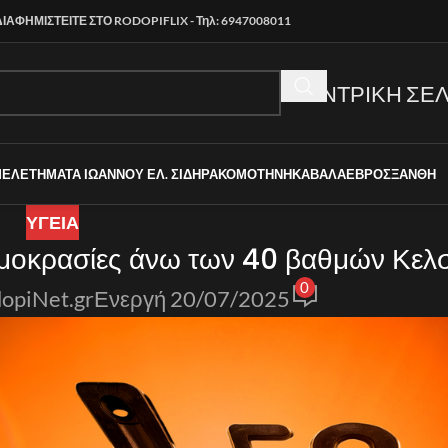
ΔΙΑΦΗΜΙΣΤΕΙΤΕ ΣΤΟ RODOPIFLIX - Τηλ: 6947008011
ΚΕΝΤΡΙΚΗ ΣΕΛ
ΜΕΛΕΤΗΜΑΤΑ ΙΩΑΝΝΟΥ ΕΛ. ΣΙΔΗΡΑ
ΚΟΜΟΤΗΝΗ
ΚΑΒΑΛΑ
ΕΒΡΟΣ
ΞΑΝΘΗ
ΥΓΕΙΑ
ρμοκρασίες άνω των 40 βαθμών Κελ
0
opiNet.gr
Ενεργή 20/07/2025