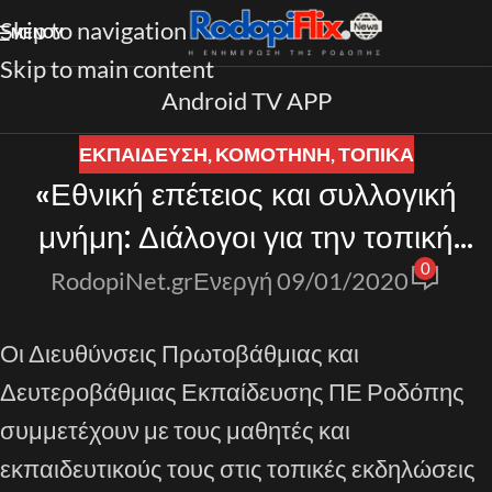
Skip to navigation
ΜΕΝΟΎ
Skip to main content
Android TV APP
ΕΚΠΑΙΔΕΥΣΗ
,
ΚΟΜΟΤΗΝΗ
,
ΤΟΠΙΚΑ
«Εθνική επέτειος και συλλογική
μνήμη: Διάλογοι για την τοπική
0
ιστορία»
RodopiNet.gr
Ενεργή 09/01/2020
Οι Διευθύνσεις Πρωτοβάθμιας και
Δευτεροβάθμιας Εκπαίδευσης ΠΕ Ροδόπης
συμμετέχουν με τους μαθητές και
εκπαιδευτικούς τους στις τοπικές εκδηλώσεις