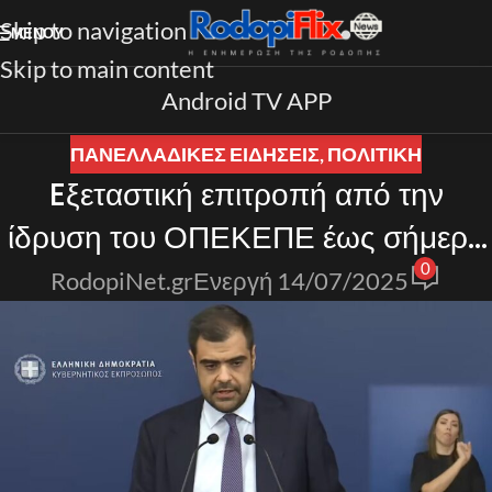
Skip to navigation
ΜΕΝΟΎ
Skip to main content
Android TV APP
ΠΑΝΕΛΛΑΔΙΚΈΣ ΕΙΔΉΣΕΙΣ
,
ΠΟΛΙΤΙΚΗ
Eξεταστική επιτροπή από την
ίδρυση του ΟΠΕΚΕΠΕ έως σήμερα
0
προτείνει η ΚO της Νέας
RodopiNet.gr
Ενεργή 14/07/2025
Δημοκρατίας