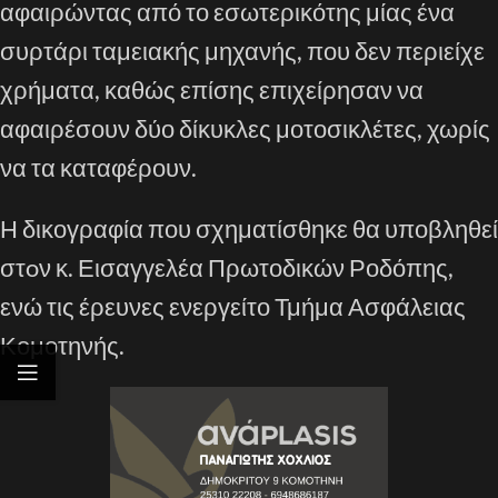
αφαιρώντας από το εσωτερικό
της μίας
ένα
συρτάρι ταμειακής μηχανής, που δεν περιείχε
χρήματα
,
καθώς επίσης
επιχείρησαν
να
αφαιρέσουν δύο δίκυκλες μοτοσικλέτες, χωρίς
να τα καταφέρουν.
Η
δικογραφία που σχηματίσθηκε
θα υποβληθεί
στ
o
ν
κ. Εισαγγελέα Πρωτοδικών Ροδόπης,
ενώ τις έρευνες
ενεργεί
το Τμήμα Ασφάλειας
Κομοτηνής
.