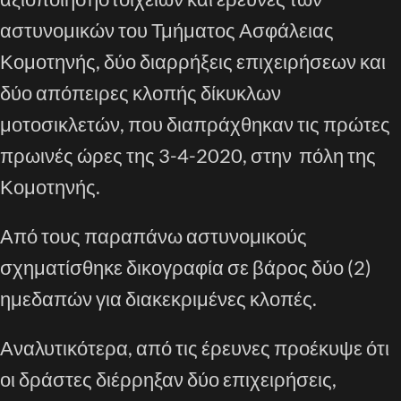
αστυνομικών του Τμήματος Ασφάλειας
Κομοτηνής,
δύο
διαρρήξεις
επιχειρήσεων
και
δύο απόπειρες κλοπής δίκυκλων
μοτοσικλετών,
που διαπράχθηκαν
τις πρώτες
πρωινές ώρες της 3-4-2020
,
στην πόλη της
Κομοτηνής
.
Από τους παραπάνω αστυνομικούς
σ
χηματίσθηκε δικογραφία σε βάρος
δύο
(
2
)
ημεδαπών
για
διακεκριμένες κ
λοπ
έ
ς
.
Αναλυτικότερα, από τις έρευνες προέκυψε ότι
οι δράστες
διέρρηξαν δύο επιχειρήσεις
,