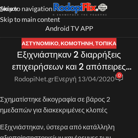
Skip to navigation
ΜΕΝΟΎ
Skip to main content
Android TV APP
ΑΣΤΥΝΟΜΙΚΟ
,
ΚΟΜΟΤΗΝΗ
,
ΤΟΠΙΚΑ
Εξιχνιάστηκαν 2 διαρρήξεις
επιχειρήσεων και 2 απόπειρες
0
κλοπής δίκυκλων μοτοσικλετών
RodopiNet.gr
Ενεργή 13/04/2020
στην Κομοτηνή
Σχηματίστηκε δικογραφία σε βάρος
2
ημεδαπών για διακεκριμένες κλοπές
Εξιχνιάστηκαν
, ύστερα από κατάλληλη
αξιοποίηση
στοιχείων και έρευνες των