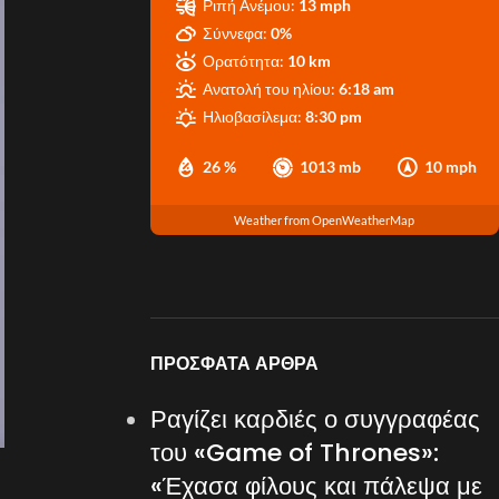
Ριπή Ανέμου:
13 mph
Σύννεφα:
0%
Ορατότητα:
10 km
Ανατολή του ηλίου:
6:18 am
Ηλιοβασίλεμα:
8:30 pm
26 %
1013 mb
10 mph
Weather from OpenWeatherMap
ΠΡΌΣΦΑΤΑ ΆΡΘΡΑ
Ραγίζει καρδιές ο συγγραφέας
του «Game of Thrones»:
«Έχασα φίλους και πάλεψα με