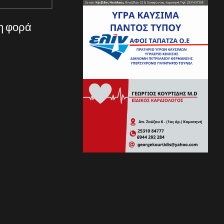
νη φορά