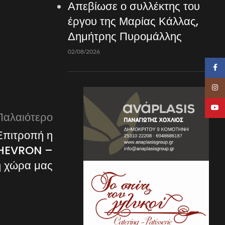
Απεβίωσε ο συλλέκτης του
έργου της Μαρίας Κάλλας,
Δημήτρης Πυρομάλλης
02/08/2026
Faceb
Insta
YouTu
Παλαιότερο
Επιτροπή η
CHEVRON –
η χώρα μας