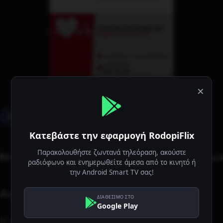
×
Κατεβάστε την εφαρμογή RodopiFlix
Παρακολουθήστε ζωντανά τηλεόραση, ακούστε
Νεότερο
Παλαιότερο
ραδιόφωνο και ενημερωθείτε άμεσα από το κινητό ή
την Android Smart TV σας!
Αφήστε μια απάντηση
ΔΙΑΘΕΣΙΜΟ ΣΤΟ
Google Play
Η ηλ. διεύθυνση σας δεν δημοσιεύεται.
Τα