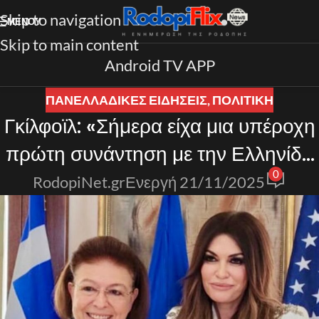
Skip to navigation
ΜΕΝΟΎ
Skip to main content
Android TV APP
ΠΑΝΕΛΛΑΔΙΚΈΣ ΕΙΔΉΣΕΙΣ
,
ΠΟΛΙΤΙΚΗ
Γκίλφοϊλ: «Σήμερα είχα μια υπέροχη
πρώτη συνάντηση με την Ελληνίδα
0
Υπουργό Πολιτισμού Λίνα Μενδώνη
RodopiNet.gr
Ενεργή 21/11/2025