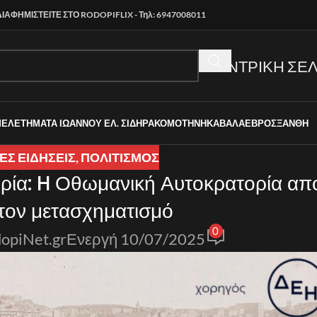
ΔΙΑΦΗΜΙΣΤΕΙΤΕ ΣΤΟ RODOPIFLIX - Τηλ: 6947008011
ΚΕΝΤΡΙΚΗ ΣΕΛ
ΜΕΛΕΤΗΜΑΤΑ ΙΩΑΝΝΟΥ ΕΛ. ΣΙΔΗΡΑ
ΚΟΜΟΤΗΝΗ
ΚΑΒΑΛΑ
ΕΒΡΟΣ
ΞΑΝΘΗ
Σ ΕΙΔΉΣΕΙΣ
,
ΠΟΛΙΤΙΣΜΟΣ
ορία: H Οθωμανική Αυτοκρατορία απ
τον μετασχηματισμό
0
opiNet.gr
Ενεργή 10/07/2025