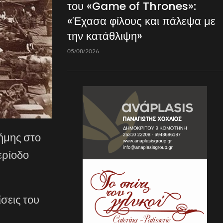
του «Game of Thrones»:
«Έχασα φίλους και πάλεψα με
την κατάθλιψη»
05/08/2026
ήμης στο
ερίοδο
σεις του