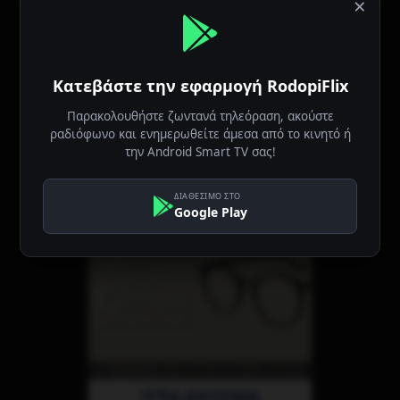
×
Κατεβάστε την εφαρμογή RodopiFlix
Παρακολουθήστε ζωντανά τηλεόραση, ακούστε
ραδιόφωνο και ενημερωθείτε άμεσα από το κινητό ή
την Android Smart TV σας!
ΔΙΑΘΕΣΙΜΟ ΣΤΟ
Google Play