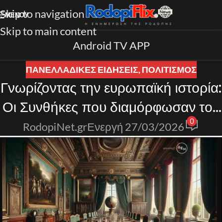
Skip to navigation
ΜΕΝΟΎ
Skip to main content
Android TV APP
ΠΑΝΕΛΛΑΔΙΚΈΣ ΕΙΔΉΣΕΙΣ
,
ΠΟΛΙΤΙΣΜΟΣ
Γνωρίζοντας την ευρωπαϊκή ιστορία:
Οι Συνθήκες που διαμόρφωσαν τον
0
19ο αιώνα στην Ευρώπη
RodopiNet.gr
Ενεργή 27/03/2026