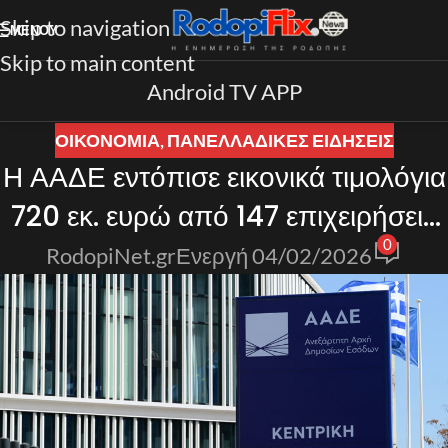
Skip to navigation
ΜΕΝΟΎ
Skip to main content
Android TV APP
ΟΙΚΟΝΟΜΙΑ
,
ΠΑΝΕΛΛΑΔΙΚΈΣ ΕΙΔΉΣΕΙΣ
Η ΑΑΔΕ εντόπισε εικονικά τιμολόγια
720 εκ. ευρώ από 147 επιχειρήσεις
0
– News.gr
RodopiNet.gr
Ενεργή 04/02/2026