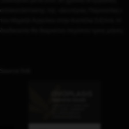
αποκατάστασης της «Δευτέρας Παρουσίας»
του Μιχαήλ Άγγελου στην Καπέλα Σιξτίνα. Η
διαδικασία θα διαρκέσει περίπου τρεις μήνες
Source link