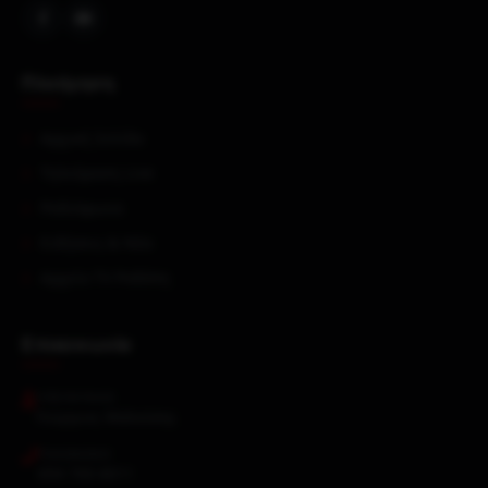
Πλοήγηση
Αρχική Σελίδα
Τηλεόραση Live
Ραδιόφωνα
Ειδήσεις & Νέα
Αρχείο TV Ροδόπη
Επικοινωνία
ΥΠΕΎΘΥΝΟΣ
Γεώργιος Μαλούσης
ΤΗΛΈΦΩΝΟ
694 700 8011