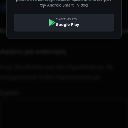
την Android Smart TV σας!
ΔΙΑΘΕΣΙΜΟ ΣΤΟ
Google Play
Νεότερο
Παλαιότερο
Αφήστε μια απάντηση
Η ηλ. διεύθυνση σας δεν δημοσιεύεται.
Τα
υποχρεωτικά πεδία σημειώνονται με
*
Σχόλιο
*