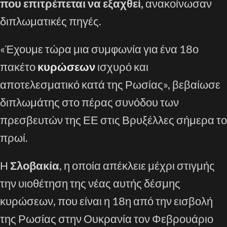
που επιτρέπεται να εξαχθεί,
ανακοίνωσαν
διπλωματικές πηγές.
«Έχουμε τώρα μια συμφωνία για ένα 18ο
πακέτο
κυρώσεων
ισχυρό και
αποτελεσματικό κατά της Ρωσίας», βεβαίωσε
διπλωμάτης στο πέρας συνόδου των
πρεσβευτών της ΕΕ στις Βρυξέλλες σήμερα το
πρωί.
Η
Σλοβακία
, η οποία απέκλειε μέχρι στιγμής
την υιοθέτηση της νέας αυτής δέσμης
κυρώσεων, που είναι η 18η από την εισβολή
της Ρωσίας στην Ουκρανία τον Φεβρουάριο