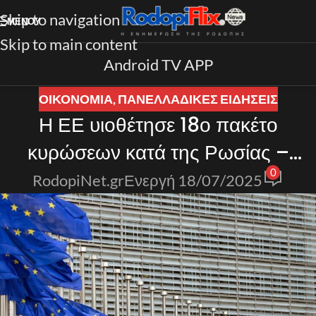
Skip to navigation
ΜΕΝΟΎ
Skip to main content
Android TV APP
ΟΙΚΟΝΟΜΙΑ
,
ΠΑΝΕΛΛΑΔΙΚΈΣ ΕΙΔΉΣΕΙΣ
Η ΕΕ υιοθέτησε 18ο πακέτο
κυρώσεων κατά της Ρωσίας –
0
News.gr
RodopiNet.gr
Ενεργή 18/07/2025