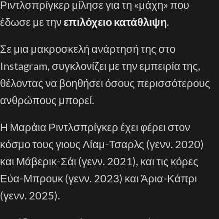
Ριντλσπρίγκερ μίλησε για τη «μάχη» που
έδωσε με την
επιλόχειο κατάθλιψη
.
Σε μια μακροσκελή ανάρτησή της στο
Instagram, συγκλονίζει με την εμπειρία της,
θέλοντας να βοηθήσει όσους περισσότερους
ανθρώπους μπορεί.
Η Μαράια Ριντλσπρίγκερ έχει φέρει στον
κόσμο τους γιους Λίαμ-Τσαρλς (γενν. 2020)
και Μάβερικ-Σάι (γενν. 2021), και τις κόρες
Εύα-Μπρουκ (γενν. 2023) και Άρια-Κάπρι
(γενν. 2025).