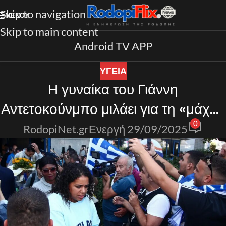
Skip to navigation
ΜΕΝΟΎ
Skip to main content
Android TV APP
ΥΓΕΙΑ
Η γυναίκα του Γιάννη
Αντετοκούνμπο μιλάει για τη «μάχη»
0
που έδωσε
RodopiNet.gr
Ενεργή 29/09/2025