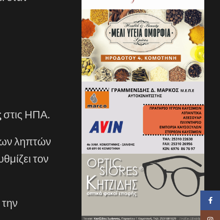
ς
στις ΗΠΑ.
 των ληπτών
υθμίζει τον
Faceb
 την
Insta