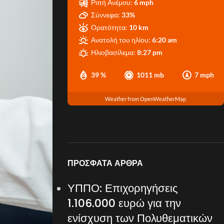
Ριπή Ανέμου:
6 mph
Σύννεφα:
33%
Ορατότητα:
10 km
Ανατολή του ηλίου:
6:20 am
Ηλιοβασίλεμα:
8:27 pm
39 %
1011 mb
7 mph
Weather from OpenWeatherMap
ΠΡΌΣΦΑΤΑ ΆΡΘΡΑ
ΥΠΠΟ: Επιχορηγήσεις
1.106.000 ευρώ για την
ενίσχυση των Πολυθεματικών