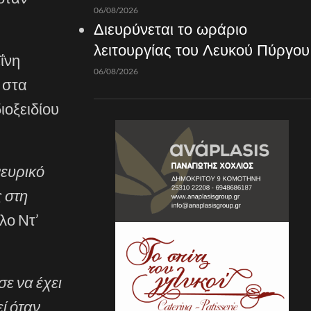
06/08/2026
Διευρύνεται το ωράριο
λειτουργίας του Λευκού Πύργου
ΐνη
06/08/2026
 στα
ιοξειδίου
νευρικό
ς στη
λο Ντ’
ε να έχει
ί όταν