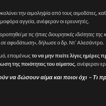
υκολύνει την αιμοληψία από τους αιμοδότες, κ
αιμοφόρα αγγεία, ανέφεραν οι ερευνητές.
οπηθεί με τις ήπιες διουρητικές ιδιότητες της κ
ς σε αφυδάτωση
», δήλωσε ο δρ. Ντ’ Αλεσάντρο.
σμό, επομένως
το να μην πιείτε λίγες ημέρες 
ίωση της ποιότητας του αίματος
, ανέφεραν ερ
ύν να δώσουν αίμα και ποιοι όχι – Τι π