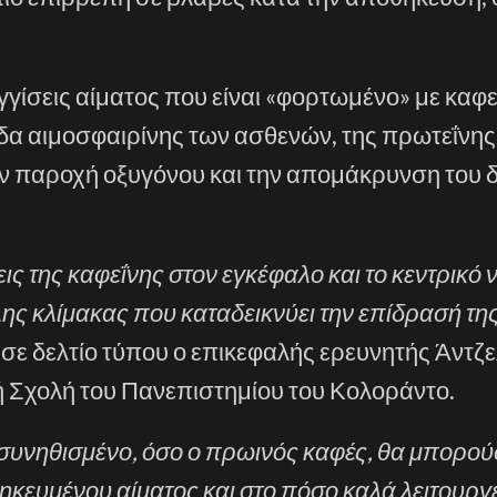
γγίσεις αίματος που είναι «φορτωμένο» με καφε
δα αιμοσφαιρίνης των ασθενών, της πρωτεΐνης
ην παροχή οξυγόνου και την απομάκρυνση του δ
ις της καφεΐνης στον εγκέφαλο και το κεντρικό 
λης κλίμακας που καταδεικνύει την επίδρασή τη
 σε δελτίο τύπου ο επικεφαλής ερευνητής Άντζε
ή Σχολή του Πανεπιστημίου του Κολοράντο.
συνηθισμένο, όσο ο πρωινός καφές, θα μπορούσ
ηκευμένου αίματος και στο πόσο καλά λειτουργε