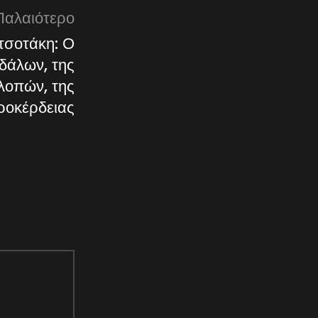
Παλαιότερο
τσοτάκη: Ο
άλων, της
λοπών, της
ροκέρδειας