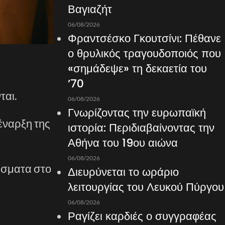
Βαγιαζήτ
06/08/2026
Φραντσέσκο Γκουτσίνι: Πέθανε
ο θρυλικός τραγουδοποιός που
«σημάδεψε» τη δεκαετία του
’70
ται.
06/08/2026
Γνωρίζοντας την ευρωπαϊκή
 έναρξη της
ιστορία: Περιδιαβαίνοντας την
Αθήνα του 19ου αιώνα
06/08/2026
ούσματα στο
Διευρύνεται το ωράριο
λειτουργίας του Λευκού Πύργου
06/08/2026
Ραγίζει καρδιές ο συγγραφέας