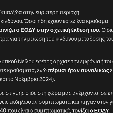
ούπια/ζώα στην ευρύτερη περιοχή
 κινδύνου. Όσοι ήδη έχουν έστω ένα κρούσμα
ρινίζει ο ΕΟΔΥ στην σχετική έκθεσή του
. Ο δ
έτρα για την μείωση του κινδύνου μετάδοσης το
υτικού Νείλου εφέτος άρχισε την εμφάνισή του
έντε κρούσματα, ενώ
πέρυσι ήταν συνολικώς
ε
και το Νοέμβριο 2024).
 στιγμής ο ιός στη χώρα μας ανέρχονται σε επ
θενείς εκδήλωσαν συμπτώματα και πήγαν στον γ
140
που είναι ασυμπτωματικά,
τονίζει ο ΕΟΔΥ
.