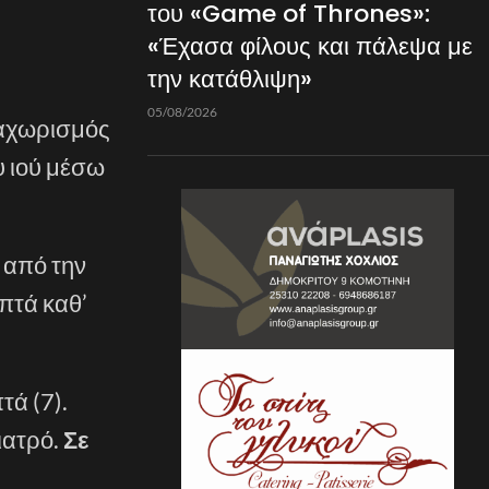
του «Game of Thrones»:
«Έχασα φίλους και πάλεψα με
την κατάθλιψη»
05/08/2026
ιαχωρισμός
υ ιού μέσω
 από την
πτά καθ’
τά (7).
ιατρό.
Σε