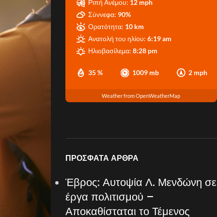
Ριπή Ανέμου:
12 mph
Σύννεφα:
90%
Ορατότητα:
10 km
Ανατολή του ηλίου:
6:19 am
Ηλιοβασίλεμα:
8:28 pm
35 %
1009 mb
2 mph
Weather from OpenWeatherMap
ΠΡΌΣΦΑΤΑ ΆΡΘΡΑ
Έβρος: Αυτοψία Λ. Μενδώνη σε
έργα πολιτισμού –
Αποκαθίσταται το Τέμενος