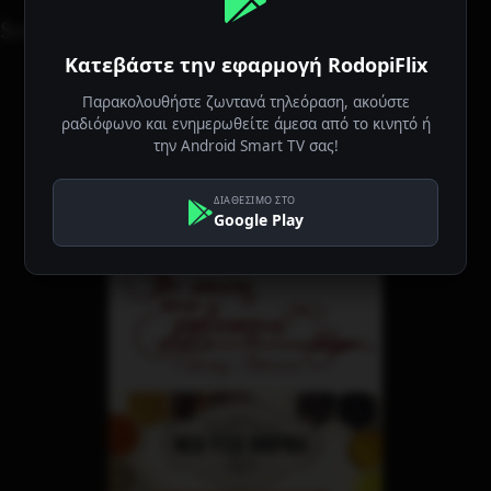
Source link
Κατεβάστε την εφαρμογή RodopiFlix
Παρακολουθήστε ζωντανά τηλεόραση, ακούστε
ραδιόφωνο και ενημερωθείτε άμεσα από το κινητό ή
την Android Smart TV σας!
ΔΙΑΘΕΣΙΜΟ ΣΤΟ
Google Play