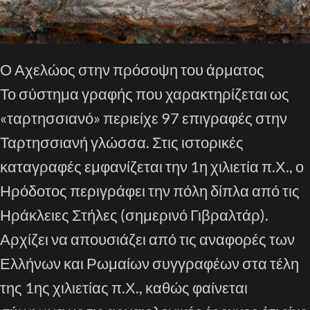
Ο Αχελώος στην πρόσοψη του άρματος
Το σύστημα γραφής που χαρακτηρίζεται ως
«ταρτησσιανό» περιείχε 97 επιγραφές στην
Ταρτησσιανή γλώσσα. Στις ιστορικές
καταγραφές εμφανίζεται την 1η χιλιετία π.Χ., ο
Ηρόδοτος περιγράφει την πόλη δίπλα από τις
Ηράκλειες Στήλες (σημερινό Γιβραλτάρ).
Αρχίζει να απουσιάζει από τις αναφορές των
Ελλήνων και Ρωμαίων συγγραφέων στα τέλη
της 1ης χιλιετίας π.Χ., καθώς φαίνεται