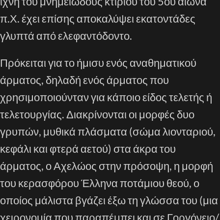
ίχνη του μνημειώδους κτιρίου του 5ου αιώνα
π.Χ. έχει επίσης αποκαλύψει εκατοντάδες
γλυπτά από ελεφαντόδοντο.
Πρόκειται για το ήμισυ ενός αναθηματικού
άρματος, δηλαδή ενός άρματος που
χρησιμοποιούνταν για κάποιο είδος τελετής ή
τελετουργίας. Διακρίνονται οι μορφές δυο
γρυπών, μυθικά πλάσματα (σώμα λιονταριού,
κεφάλι και φτερά αετού) στα άκρα του
άρματος, ο Αχελώος στην πρόσοψη, η μορφή
του κερασφόρου Έλληνα ποτάμιου θεού, ο
οποίος μάλιστα βγάζει έξω τη γλώσσα του (μια
χειρονομία που παραπέμπει και σε Γοργόνειο/