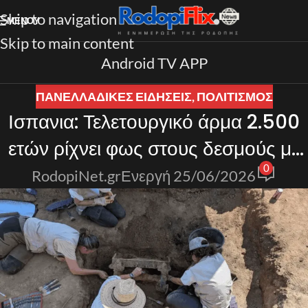
Skip to navigation
ΜΕΝΟΎ
Skip to main content
Android TV APP
ΠΑΝΕΛΛΑΔΙΚΈΣ ΕΙΔΉΣΕΙΣ
,
ΠΟΛΙΤΙΣΜΟΣ
Ισπανια: Τελετουργικό άρμα 2.500
ετών ρίχνει φως στους δεσμούς με
0
την αρχαία Ελλάδα
RodopiNet.gr
Ενεργή 25/06/2026