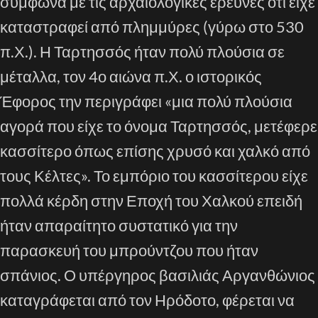
σύμφωνα με τις αρχαιολογικές έρευνες ότι είχε
καταστραφεί από πλημμύρες (γύρω στο 530
π.Χ.). Η Ταρτησσός ήταν πολύ πλούσια σε
μέταλλα, τον 4ο αιώνα π.Χ. ο ιστορικός
Έφορος την περιγράφει «μια πολύ πλούσια
αγορά που είχε το όνομα Ταρτησσός, μετέφερε
κασσίτερο όπως επίσης χρυσό και χαλκό από
τους Κέλτες». Το εμπόριο του κασσίτερου είχε
πολλά κέρδη στην Εποχή του Χαλκού επειδή
ήταν απαραίτητο συστατικό για την
παρασκευή του μπρούντζου που ήταν
σπάνιος. Ο υπέργηρος βασιλιάς Αργανθώνιος
καταγράφεται από τον Ηρόδοτο, φέρεται να