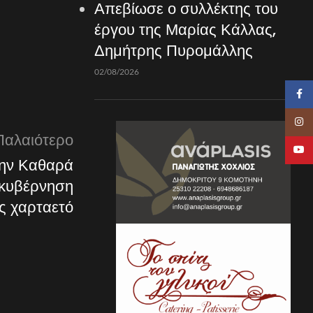
Απεβίωσε ο συλλέκτης του
έργου της Μαρίας Κάλλας,
Δημήτρης Πυρομάλλης
02/08/2026
Faceb
Insta
Παλαιότερο
YouTu
την Καθαρά
 κυβέρνηση
ς χαρταετό