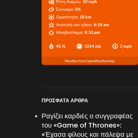
Ριπή Ανέμου:
10 mph
Σύννεφα:
0%
Ορατότητα:
10 km
Ανατολή του ηλίου:
6:18 am
Ηλιοβασίλεμα:
8:30 pm
45 %
1014 mb
2 mph
Weather from OpenWeatherMap
ΠΡΌΣΦΑΤΑ ΆΡΘΡΑ
Ραγίζει καρδιές ο συγγραφέας
του «Game of Thrones»:
«Έχασα φίλους και πάλεψα με