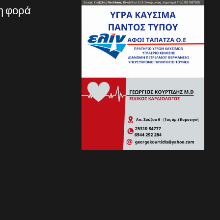
νη φορά