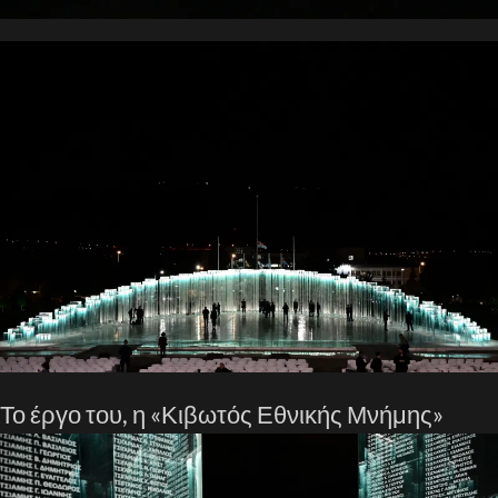
Το έργο του, η «Κιβωτός Εθνικής Μνήμης»