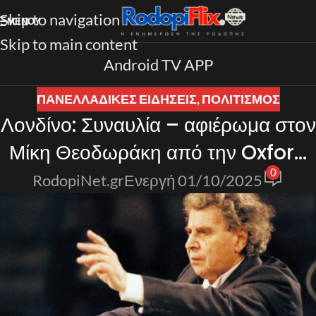
Skip to navigation
ΜΕΝΟΎ
Skip to main content
Android TV APP
ΠΑΝΕΛΛΑΔΙΚΈΣ ΕΙΔΉΣΕΙΣ
,
ΠΟΛΙΤΙΣΜΟΣ
Λονδίνο: Συναυλία – αφιέρωμα στον
Μίκη Θεοδωράκη από την Oxford
0
Philharmonic Orchestra
RodopiNet.gr
Ενεργή 01/10/2025