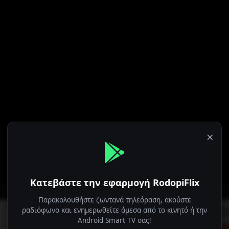
×
Κατεβάστε την εφαρμογή RodopiFlix
Παρακολουθήστε ζωντανά τηλεόραση, ακούστε
ραδιόφωνο και ενημερωθείτε άμεσα από το κινητό ή την
Android Smart TV σας!