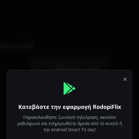
Source link
×
Κατεβάστε την εφαρμογή RodopiFlix
Παρακολουθήστε ζωντανά τηλεόραση, ακούστε
ραδιόφωνο και ενημερωθείτε άμεσα από το κινητό ή
την Android Smart TV σας!