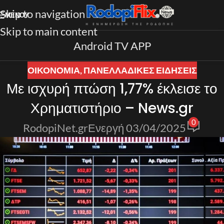
Skip to navigation
ΜΕΝΟΎ
Skip to main content
Android TV APP
ΟΙΚΟΝΟΜΙΑ
,
ΠΑΝΕΛΛΑΔΙΚΈΣ ΕΙΔΉΣΕΙΣ
Με ισχυρή πτώση 1,77% έκλεισε το
Χρηματιστήριο – News.gr
0
RodopiNet.gr
Ενεργή 03/04/2025