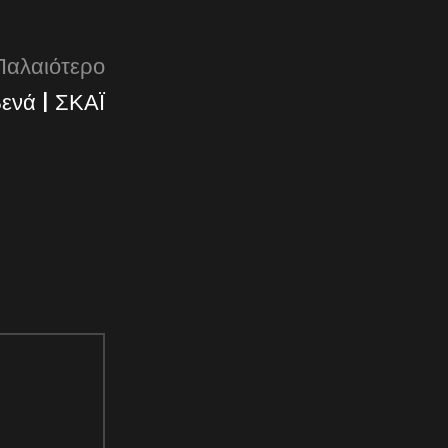
Παλαιότερο
ενά | ΣΚΑΪ