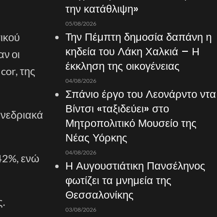
την κατάθλιψη»
05/08/2026
Την Πέμπτη δημοσία δαπάνη η
τικού
κηδεία του Λάκη Χαλκιά – Η
ν οι
έκκληση της οικογένειας
cor, της
04/08/2026
Σπάνιο έργο του Λεονάρντο ντα
Βίντσι «ταξιδεύει» στο
υνεδριακά
Μητροπολιτικό Μουσείο της
Νέας Υόρκης
04/08/2026
42%, ενώ
Η Αυγουστιάτικη Πανσέληνος
φωτίζει τα μνημεία της
Θεσσαλονίκης
ς.
03/08/2026