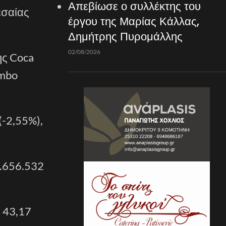
Απεβίωσε ο συλλέκτης του
εσαίας
έργου της Μαρίας Κάλλας,
Δημήτρης Πυρομάλλης
02/08/2026
ης Coca
umbo
(-2,55%),
2.656.532
ε 43,17