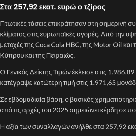
Στα 257,92 εκατ. ευρώ ο τζίρος
Πτωτικές τάσεις επικράτησαν στη σημερινή σ
κλίματος στις ευρωπαϊκές αγορές. Από την υψ
μετοχές της Coca Cola HBC, της Motor Oil και τ
Κύπρου και της Πειραιώς.
O Γενικός Δείκτης Τιμών έκλεισε στις 1.986,
κατέγραψε κατώτερη τιμή στις 1.971,65 μονάδε
Σε εβδομαδιαία βάση, ο βασικός χρηματιστηρ
από τις αρχές του 2025 σημειώνει κέρδη σε π
Η αξία των συναλλαγών ανήλθε στα 257,92 εκα