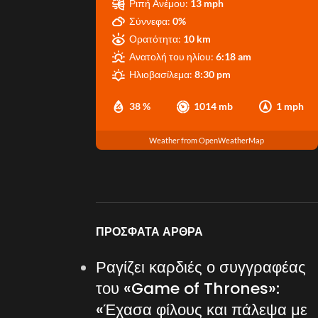
Ριπή Ανέμου:
13 mph
Σύννεφα:
0%
Ορατότητα:
10 km
Ανατολή του ηλίου:
6:18 am
Ηλιοβασίλεμα:
8:30 pm
38 %
1014 mb
1 mph
Weather from OpenWeatherMap
ΠΡΌΣΦΑΤΑ ΆΡΘΡΑ
Ραγίζει καρδιές ο συγγραφέας
του «Game of Thrones»:
«Έχασα φίλους και πάλεψα με