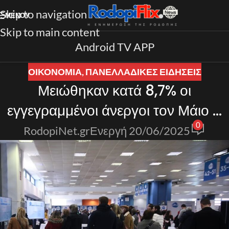
Skip to navigation
ΜΕΝΟΎ
Skip to main content
Android TV APP
ΟΙΚΟΝΟΜΙΑ
,
ΠΑΝΕΛΛΑΔΙΚΈΣ ΕΙΔΉΣΕΙΣ
Μειώθηκαν κατά 8,7% οι
εγγεγραμμένοι άνεργοι τον Μάιο –
0
News.gr
RodopiNet.gr
Ενεργή 20/06/2025