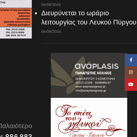
06/08/2026
Διευρύνεται το ωράριο
λειτουργίας του Λευκού Πύργου
06/08/2026
Faceb
Insta
YouTu
Παλαιότερο
σε 886.883