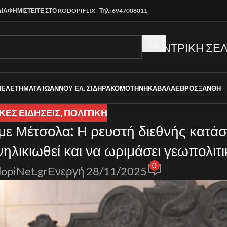
ΔΙΑΦΗΜΙΣΤΕΙΤΕ ΣΤΟ RODOPIFLIX - Τηλ: 6947008011
ΚΕΝΤΡΙΚΗ ΣΕΛ
ΜΕΛΕΤΗΜΑΤΑ ΙΩΑΝΝΟΥ ΕΛ. ΣΙΔΗΡΑ
ΚΟΜΟΤΗΝΗ
ΚΑΒΑΛΑ
ΕΒΡΟΣ
ΞΑΝΘΗ
ΚΈΣ ΕΙΔΉΣΕΙΣ
,
ΠΟΛΙΤΙΚΗ
με Μέτσολα: Η ρευστή διεθνής κατά
ηλικιωθεί και να ωριμάσει γεωπολιτι
0
opiNet.gr
Ενεργή 28/11/2025