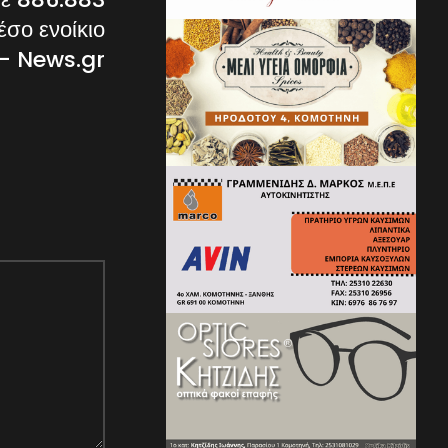
έσο ενοίκιο
 – News.gr