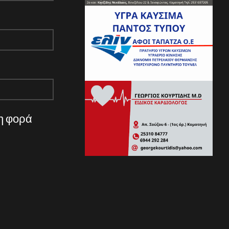
νη φορά