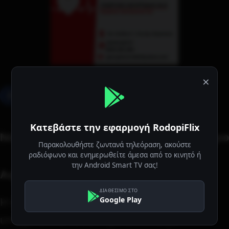
×
Κατεβάστε την εφαρμογή RodopiFlix
Νεότερο
Παλαιότερο
Παρακολουθήστε ζωντανά τηλεόραση, ακούστε
ραδιόφωνο και ενημερωθείτε άμεσα από το κινητό ή
την Android Smart TV σας!
Αφήστε μια απάντηση
ΔΙΑΘΕΣΙΜΟ ΣΤΟ
Google Play
Η ηλ. διεύθυνση σας δεν δημοσιεύεται.
Τα
υποχρεωτικά πεδία σημειώνονται με
*