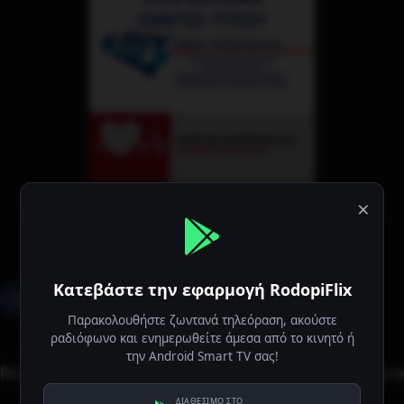
×
Κατεβάστε την εφαρμογή RodopiFlix
Παρακολουθήστε ζωντανά τηλεόραση, ακούστε
ραδιόφωνο και ενημερωθείτε άμεσα από το κινητό ή
την Android Smart TV σας!
Νεότερο
Παλαιότερο
ΔΙΑΘΕΣΙΜΟ ΣΤΟ