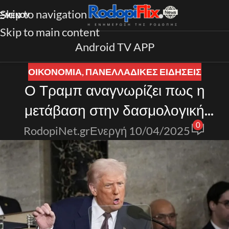
Skip to navigation
ΜΕΝΟΎ
Skip to main content
Android TV APP
ΟΙΚΟΝΟΜΙΑ
,
ΠΑΝΕΛΛΑΔΙΚΈΣ ΕΙΔΉΣΕΙΣ
Ο Τραμπ αναγνωρίζει πως η
μετάβαση στην δασμολογική
0
πολιτική του θα έχει ένα τίμημα
RodopiNet.gr
Ενεργή 10/04/2025