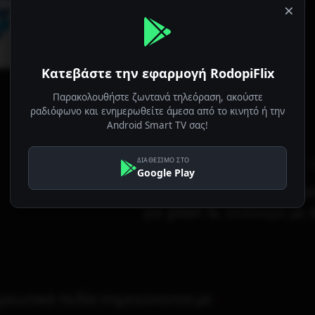
×
Κατεβάστε την εφαρμογή RodopiFlix
Παρακολουθήστε ζωντανά τηλεόραση, ακούστε
ραδιόφωνο και ενημερωθείτε άμεσα από το κινητό ή την
Android Smart TV σας!
ΔΙΑΘΕΣΙΜΟ ΣΤΟ
Google Play
Κυριάκος Πιερρακάκης: Διατηρούμε
για plan b, ανάλογα με τι
ρεωτικά πεδία σημειώνονται με
*