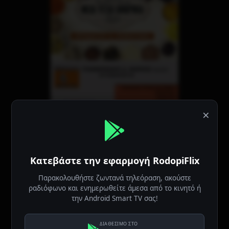
×
Κατεβάστε την εφαρμογή RodopiFlix
Παρακολουθήστε ζωντανά τηλεόραση, ακούστε
ραδιόφωνο και ενημερωθείτε άμεσα από το κινητό ή
την Android Smart TV σας!
ΔΙΑΘΕΣΙΜΟ ΣΤΟ