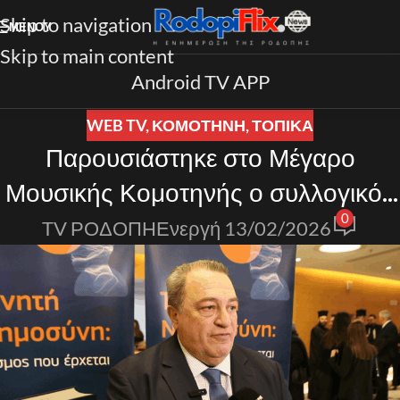
Skip to navigation
ΜΕΝΟΎ
Skip to main content
Android TV APP
WEB TV
,
ΚΟΜΟΤΗΝΗ
,
ΤΟΠΙΚΑ
Παρουσιάστηκε στο Μέγαρο
Μουσικής Κομοτηνής ο συλλογικός
0
επιστημονικός τόμος με τίτλο
TV ΡΟΔΟΠΗ
Ενεργή 13/02/2026
“Τεχνητή Νοημοσύνη” του Ε.
Στυλιανίδη