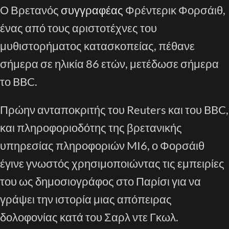
Ο Βρετανός
συγγραφέας
Φρέντερικ Φορσάιθ,
ένας από τους αριστοτέχνες του
μυθιστορήματος κατασκοπείας, πέθανε
σήμερα σε ηλικία 86 ετών, μετέδωσε σήμερα
το BBC.
Πρώην ανταποκριτής του Reuters και του BBC,
και πληροφοριοδότης της βρετανικής
υπηρεσίας πληροφοριών MI6, ο Φορσάιθ
έγινε γνωστός χρησιμοποιώντας τις εμπειρίες
του ως δημοσιογράφος στο Παρίσι για να
γράψει την ιστορία μιας απόπειρας
δολοφονίας κατά του Σαρλ ντε Γκωλ.