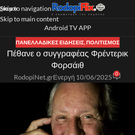
Skip to navigation
ΜΕΝΟΎ
Skip to main content
Android TV APP
ΠΑΝΕΛΛΑΔΙΚΈΣ ΕΙΔΉΣΕΙΣ
,
ΠΟΛΙΤΙΣΜΟΣ
Πέθανε ο συγγραφέας Φρέντερικ
Φορσάιθ
0
RodopiNet.gr
Ενεργή 10/06/2025